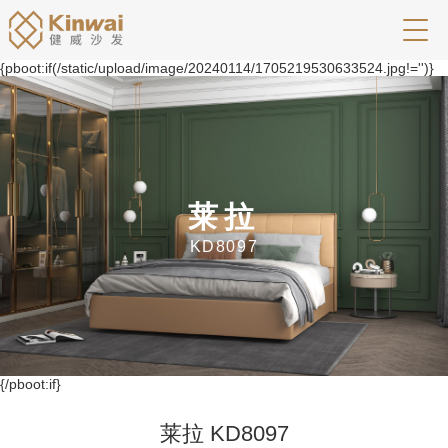
{pboot:if(/static/upload/image/20240114/1705219530633524.jpg!='')}
莱拉
KD8097
{/pboot:if}
莱拉 KD8097