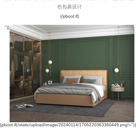
色包裹设计
{/pboot:if}
='')}
{pboot:if(/static/upload/image/20240114/1705220363360449.png!='')}