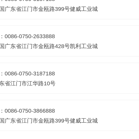
国广东省江门市金瓯路399号健威工业城
086-0750-2633888
国广东省江门市金瓯路428号凯利工业城
086-0750-3187188
东省江门市江华路10号
086-0750-3866888
国广东省江门市金瓯路399号健威工业城