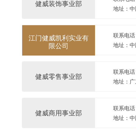
健威装饰事业部
地址：中
联系电话：0
江门健威凯利实业有
限公司
地址：中
联系电话：0
健威零售事业部
地址：广
联系电话：0
健威商用事业部
地址：中