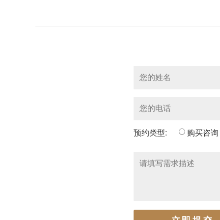
预约类型:
购买咨询