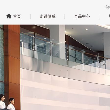
健
首页
走进健威
产品中心