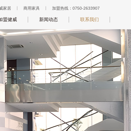
威家居
丨
商用家具
丨
加盟热线：0750-2633907
加盟健威
新闻动态
联系我们